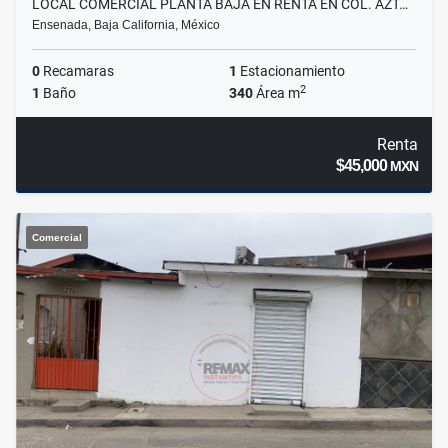
LOCAL COMERCIAL PLANTA BAJA EN RENTA EN COL. AZT…
Ensenada, Baja California, México
0
Recamaras
1
Estacionamiento
2
1
Baño
340
Área m
Renta
$45,000
MXN
Comercial