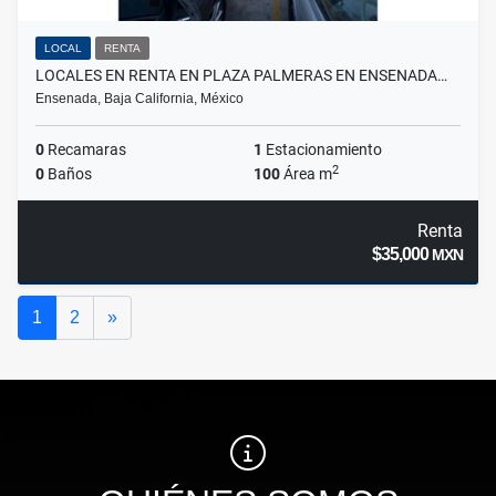
LOCAL
RENTA
LOCALES EN RENTA EN PLAZA PALMERAS EN ENSENADA…
Ensenada, Baja California, México
0
Recamaras
1
Estacionamiento
2
0
Baños
100
Área m
Renta
$35,000
MXN
Siguiente
1
2
»