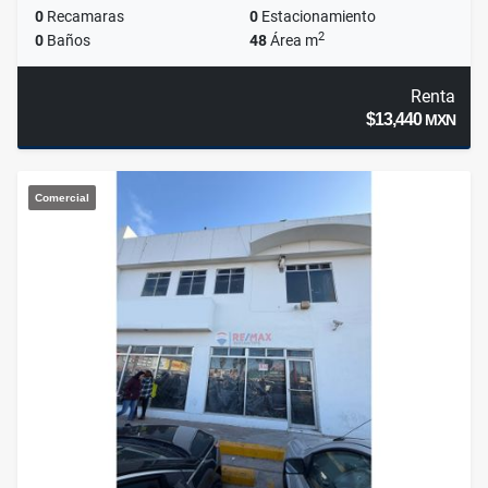
0
Recamaras
0
Estacionamiento
2
0
Baños
48
Área m
Renta
$13,440
MXN
Comercial