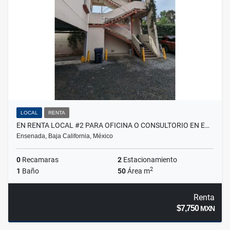
LOCAL
RENTA
EN RENTA LOCAL #2 PARA OFICINA O CONSULTORIO EN E…
Ensenada, Baja California, México
0
Recamaras
2
Estacionamiento
2
1
Baño
50
Área m
Renta
$7,750
MXN