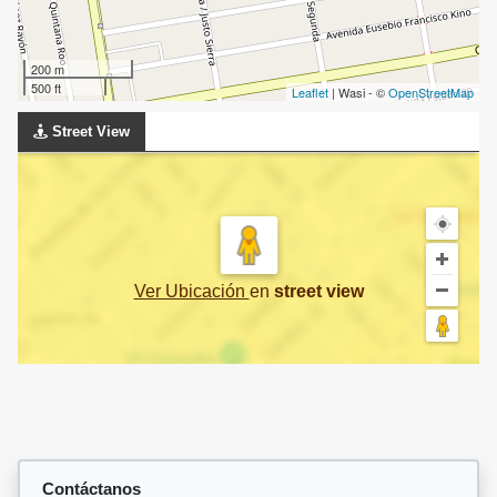
200 m
500 ft
Leaflet
| Wasi - ©
OpenStreetMap
Street View
Ver Ubicación
en
street view
Contáctanos