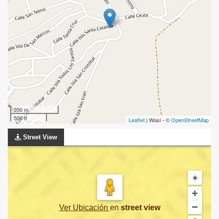
200 m
500 ft
Leaflet
| Wasi - ©
OpenStreetMap
Street View
Ver Ubicación
en
street view