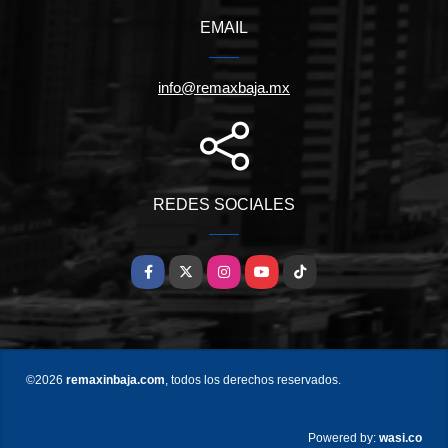
EMAIL
info@remaxbaja.mx
REDES SOCIALES
Facebook
X
Instagram
YouTube
TikTok
©2026
remaxinbaja.com
, todos los derechos reservados.
wasi.co
Powered by: