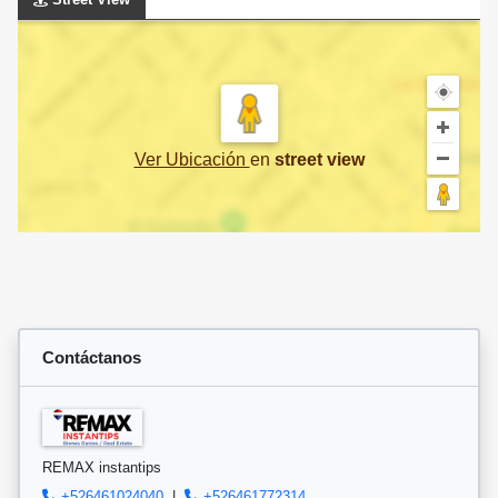
Ver Ubicación
en
street view
Contáctanos
REMAX instantips
+526461024040
|
+526461772314