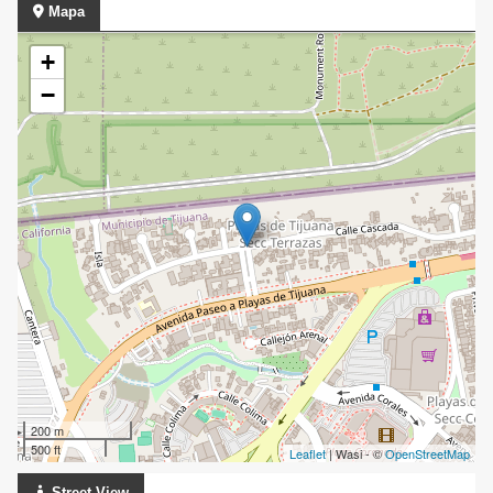
Mapa
+
−
200 m
500 ft
Leaflet
| Wasi - ©
OpenStreetMap
Street View