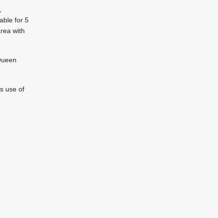
,
able for 5
area with
 Queen
s use of