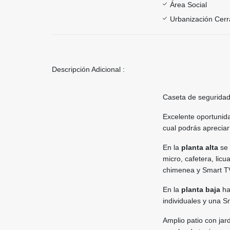
Área Social
Urbanización Cer
Descripción Adicional :
Caseta de seguridad 
Excelente oportunida
cual podrás aprecia
En la
planta alta
se 
micro, cafetera, lic
chimenea y Smart TV
En la
planta baja
ha
individuales y una 
Amplio patio con jar