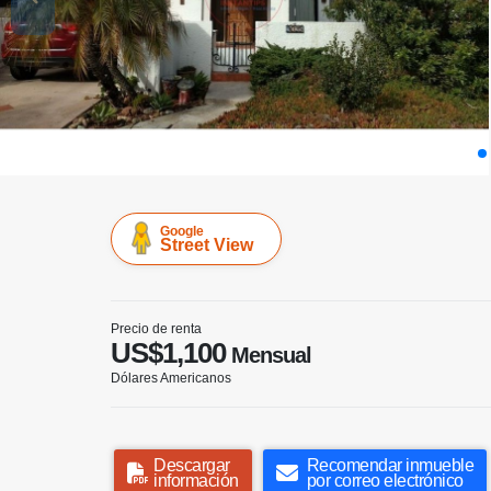
Google
Street View
Precio de renta
US$1,100
Mensual
Dólares Americanos
Descargar
Recomendar inmueble
información
por correo electrónico