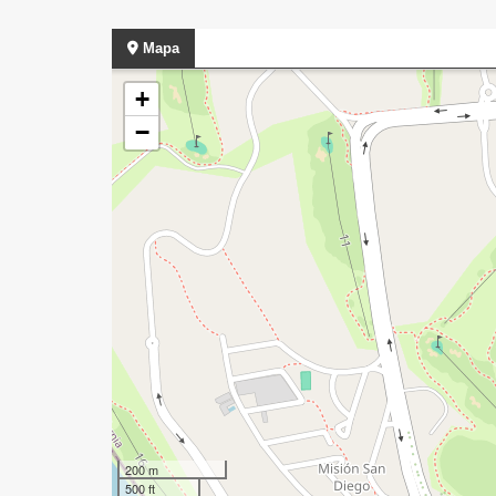
Mapa
+
−
200 m
500 ft