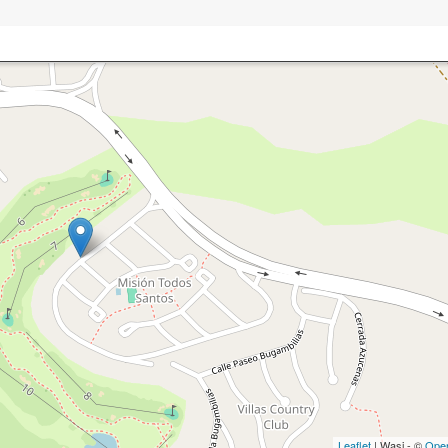
Leaflet
| Wasi - ©
Ope