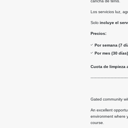
cancha de tenis.
Los servicios luz, a
Solo
incluye el serv
Precios:
Por semana (7 dí
Por mes (30 días
Cuota de limpieza
--------------------------
Gated community with
An excellent opportun
environment where y
course.