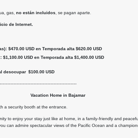
gua, gas,
no están incluidos
, se pagan aparte.
icio de Internet.
as): $470.00 USD en Temporada alta $620.00 USD
): $1,100.00 USD en Temporada alta $1,400.00 USD
 al desocupar $100.00 USD
--------------------------------------------------
Vacation Home in Bajamar
 a security booth at the entrance.
ity to enjoy your stay just like at home, in a family-friendly and peacefu
ou can admire spectacular views of the Pacific Ocean and a champions