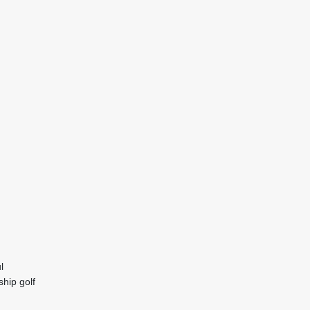
l
hip golf