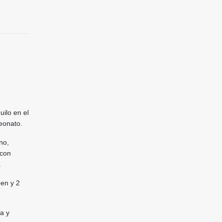
uilo en el
eonato.
no,
 con
.
en y 2
a y