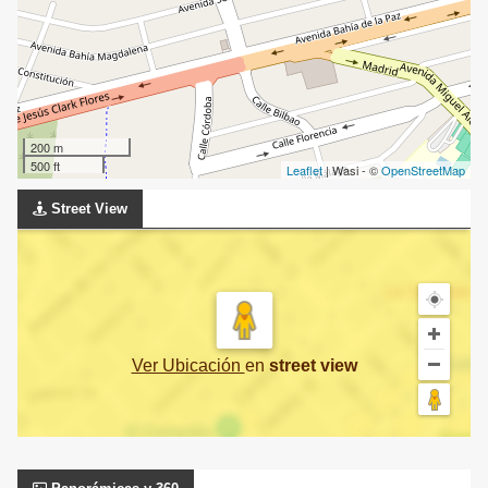
200 m
500 ft
Leaflet
| Wasi - ©
OpenStreetMap
Street View
Ver Ubicación
en
street view