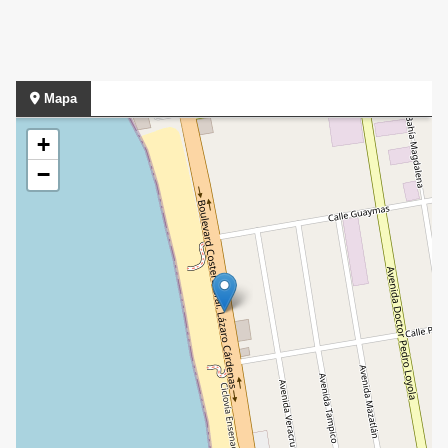
Mapa
+
−