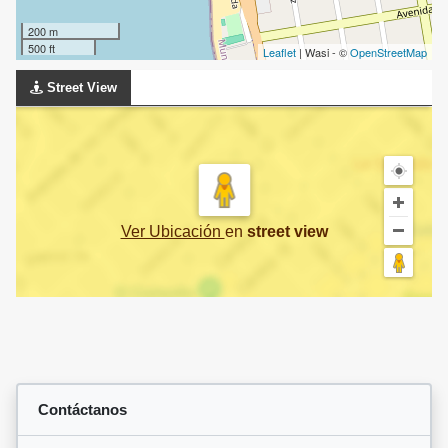
200 m
500 ft
Leaflet
| Wasi - ©
OpenStreetMap
Street View
Ver Ubicación
en
street view
Contáctanos