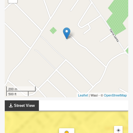
200 m
500 ft
Leaflet
| Wasi - ©
OpenStreetMap
Street View