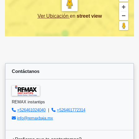
Ver Ubicación
en
street view
Contáctanos
REMAX instantips
+526461024040
|
+526461772314
info@remaxbaja.mx