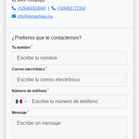
REMAX instantips
+526461024040
|
+526461772314
info@remaxbaja.mx
¿Prefieres que te contactemos?
*
Tu nombre
*
Correo electrónico
*
Número de teléfono
▼
*
Mensaje