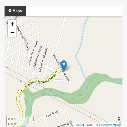
Mapa
+
−
200 m
500 ft
Leaflet
| Wasi - ©
OpenStreetMap