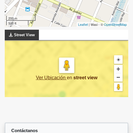
200 m
500 ft
Leaflet
| Wasi - ©
OpenStreetMap
Street View
Ver Ubicación
en
street view
Contáctanos