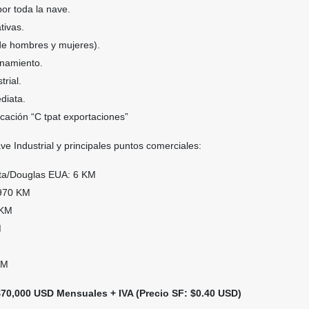
or toda la nave.
tivas.
 de hombres y mujeres).
onamiento.
trial.
diata.
icación “C tpat exportaciones”
ve Industrial y principales puntos comerciales:
eta/Douglas EUA: 6 KM
 970 KM
 KM
M
KM
70,000 USD Mensuales + IVA (Precio SF: $0.40 USD)