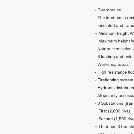
- Guardhouse.
- The land has a rec
- Insulated and tran
+ Minimum height Wa
+ Maximum height W
- Natural ventilation
- 6 loading and unlo
- Workshop areas.
- High resistance flo
- Firefighting system 
- Hydrants distribute
- All security access
- 3 Substations (tran
+ First (2,000 Kva)
+ Second (1,500 Kva
+ Third has 3 transfo