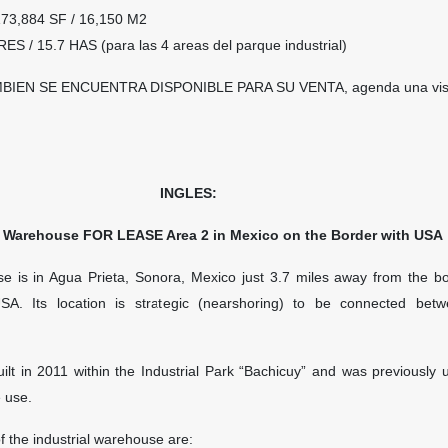
173,884 SF /
16,150 M2
CRES
/ 15.7 HAS (para las 4 areas del parque industrial)
IEN SE ENCUENTRA DISPONIBLE PARA SU VENTA, agenda una visit
INGLES:
l Warehouse FOR LEASE Area 2 in Mexico on the Border with USA
ase is in Agua Prieta, Sonora, Mexico just 3.7 miles away from the bo
 USA.
Its location is strategic (nearshoring) to be connected bet
ilt in 2011 within the Industrial Park “Bachicuy” and was previously 
e use.
f the industrial warehouse are: