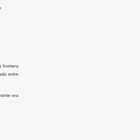
o
 frontera
ado entre
mente era