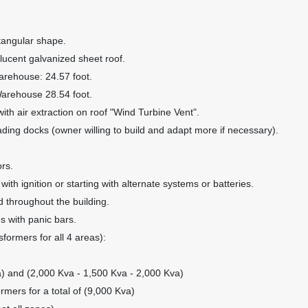
tangular shape.
slucent galvanized sheet roof.
rehouse: 24.57 foot.
arehouse 28.54 foot.
 with air extraction on roof "Wind Turbine Vent".
ading docks (
owner willing to build and adapt more if necessary).
ors.
with ignition or starting with alternate systems or batteries.
d throughout the building.
es with panic bars.
sformers for all 4 areas):
) and (2,000 Kva - 1,500 Kva - 2,000 Kva)
rmers for a total of (9,000 Kva)