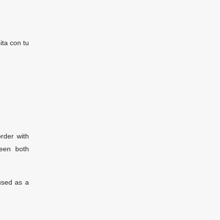
a con tu
rder with
ween both
used as a