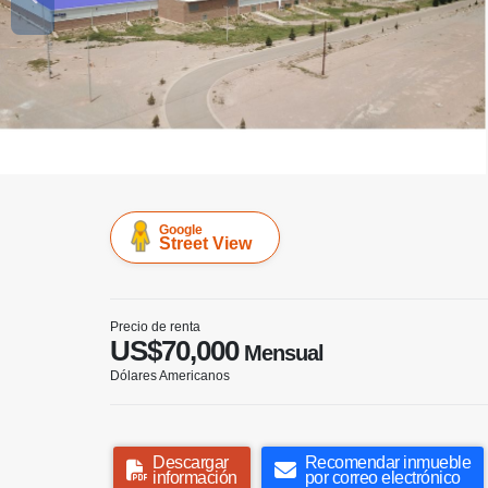
Google
Street View
Precio de renta
US$70,000
Mensual
Dólares Americanos
Descargar
Recomendar inmueble
información
por correo electrónico