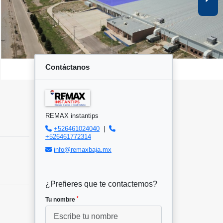
Contáctanos
REMAX instantips
+526461024040
|
+526461772314
info@remaxbaja.mx
¿Prefieres que te contactemos?
*
Tu nombre