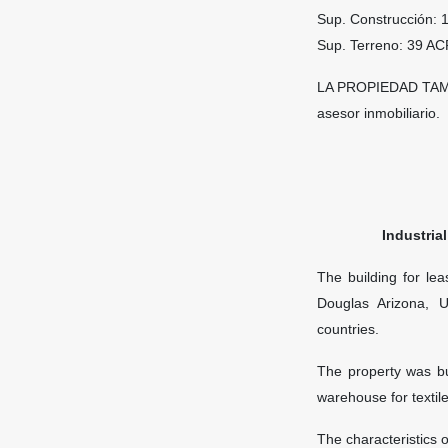
Sup. Construcción: 
Sup. Terreno:
39 A
LA PROPIEDAD TAMB
asesor inmobiliario.
Industria
The building for le
Douglas Arizona,
countries.
The property was bu
warehouse for textil
The characteristics o