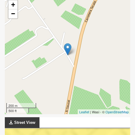
+
−
200 m
500 ft
Leaflet
| Wasi - ©
OpenStreetMap
Street View