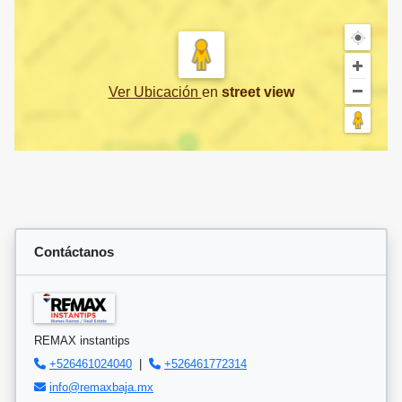
Ver Ubicación
en
street view
Contáctanos
REMAX instantips
+526461024040
|
+526461772314
info@remaxbaja.mx