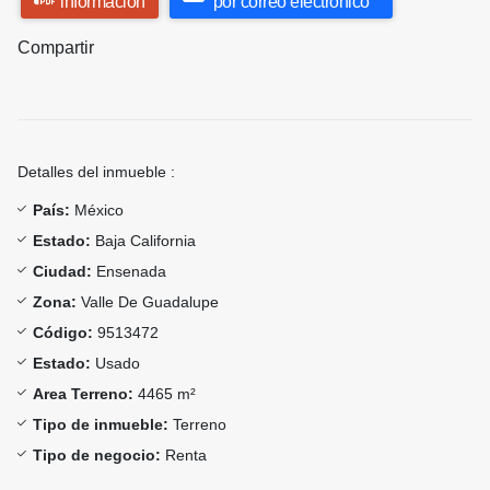
información
por correo electrónico
Compartir
Detalles del inmueble :
País:
México
Estado:
Baja California
Ciudad:
Ensenada
Zona:
Valle De Guadalupe
Código:
9513472
Estado:
Usado
Area Terreno:
4465 m²
Tipo de inmueble:
Terreno
Tipo de negocio:
Renta