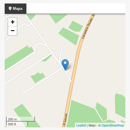
Mapa
+
−
200 m
500 ft
Leaflet
| Wasi - ©
OpenStreetMap