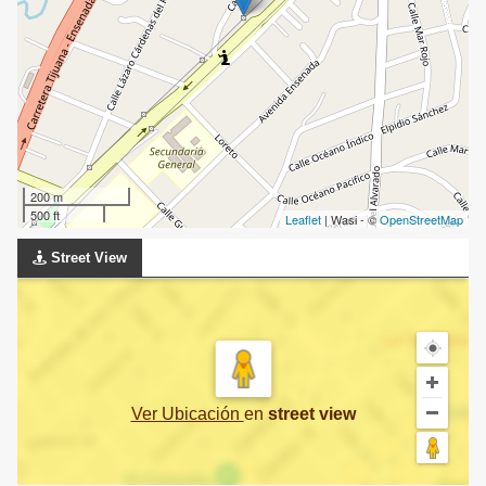
200 m
500 ft
Leaflet
| Wasi - ©
OpenStreetMap
Street View
Ver Ubicación
en
street view