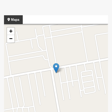
Mapa
+
−