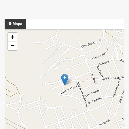
Mapa
+
−