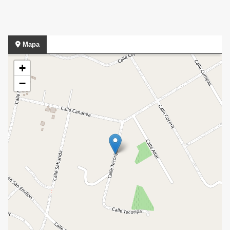
Mapa
+
−