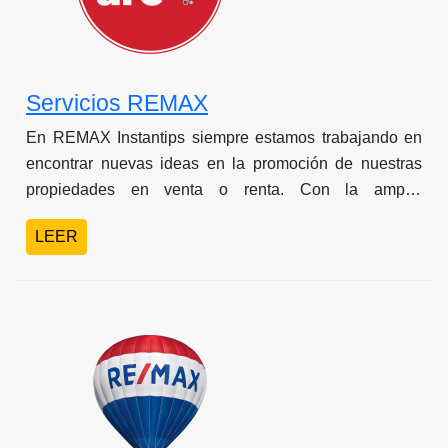
Servicios REMAX
En REMAX Instantips siempre estamos trabajando en
encontrar nuevas ideas en la promoción de nuestras
propiedades en venta o renta. Con la amplia
experiencia de nuestro Bróker y las ideas innovadoras
LEER
de nuestro Gerente y Asociados podemos decir que
somos orgullosamente una de las agencias
inmobiliarias mas grandes de Baja California.