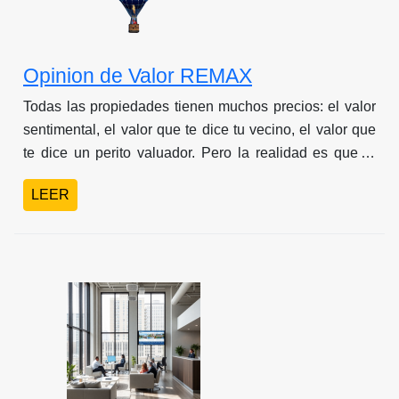
Opinion de Valor REMAX
Todas las propiedades tienen muchos precios: el valor
sentimental, el valor que te dice tu vecino, el valor que
te dice un perito valuador. Pero la realidad es que el
MERCADO dicta el precio correcto; Conoce el precio
LEER
real de tu inmueble, segun las condiciones actuales del
mercado inmobiliario.