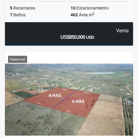
5
Recamaras
10
Estacionamiento
2
7
Baños
462
Área m
Venta
US$850,000
USD
Comercial