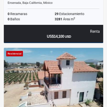
Ensenada, Baja California, México
0
Recamaras
29
Estacionamiento
2
0
Baños
3281
Área m
Renta
US$14,100
USD
Residencial