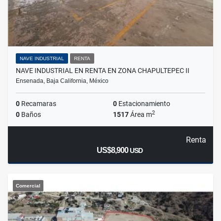
NAVE INDUSTRIAL
RENTA
NAVE INDUSTRIAL EN RENTA EN ZONA CHAPULTEPEC II
Ensenada, Baja California, México
0
Recamaras
0
Estacionamiento
2
0
Baños
1517
Área m
Renta
US$8,900
USD
Comercial