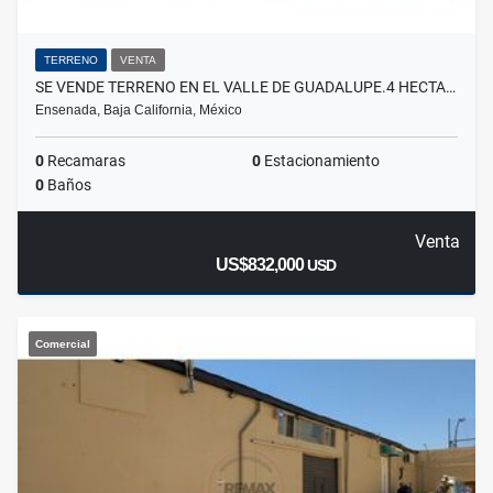
TERRENO
VENTA
SE VENDE TERRENO EN EL VALLE DE GUADALUPE.4 HECTA…
Ensenada, Baja California, México
0
Recamaras
0
Estacionamiento
0
Baños
Venta
US$832,000
USD
Comercial