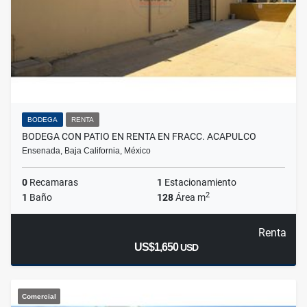
BODEGA
RENTA
BODEGA CON PATIO EN RENTA EN FRACC. ACAPULCO
Ensenada, Baja California, México
0
Recamaras
1
Estacionamiento
2
1
Baño
128
Área m
Renta
US$1,650
USD
Comercial