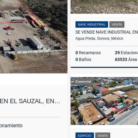
NAVE INDUSTRIAL
VENTA
Agua Prieta, Sonora, México
0
Recamaras
29
Estacionam
0
Baños
65533
Área
Comercial
US$21,000,000
EN EL SAUZAL, EN…
onamiento
EDIFICIO
VENTA