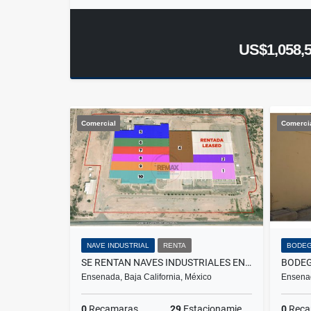
US$1,058,
Comercial
Comerci
NAVE INDUSTRIAL
RENTA
BODE
SE RENTAN NAVES INDUSTRIALES EN MEXICO FRONTERA CON EUA
Ensenada, Baja California, México
Ensenad
0
Recamaras
29
Estacionamiento
0
Reca