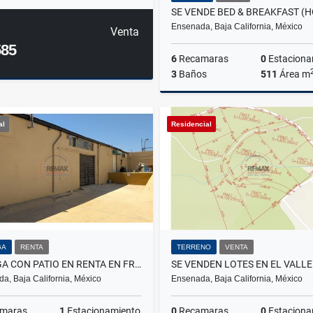
Ensenada, Baja California, México
Venta
585
6
Recamaras
0
Estaciona
3
Baños
511
Área m
al
Residencial
US$1,095,000
GA
RENTA
TERRENO
VENTA
BODEGA CON PATIO EN RENTA EN FRACC. ACAPULCO
a, Baja California, México
Ensenada, Baja California, México
maras
1
Estacionamiento
0
Recamaras
0
Estaciona