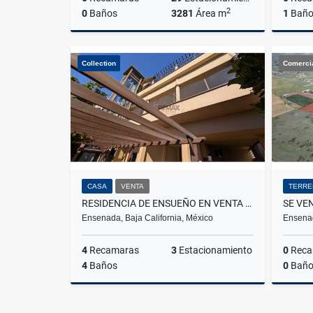
2
0
Baños
3281
Área m
1
Bañ
Renta
Collection
Comerci
US$14,100
CASA
VENTA
TERRE
RESIDENCIA DE ENSUEÑO EN VENTA EN CHAPULTEPEC II
Ensenada, Baja California, México
Ensenad
4
Recamaras
3
Estacionamiento
0
Reca
4
Baños
0
Baño
Venta