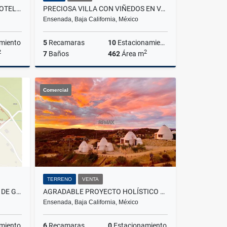
SE VENDE BED & BREAKFAST (HOTEL BOUTIQUE) EN ENSENADA
PRECIOSA VILLA CON VIÑEDOS EN VALLE DE GUADALUPE
Ensenada, Baja California, México
miento
5
Recamaras
10
Estacionamiento
2
2
7
Baños
462
Área m
Venta
Venta
Comercial
US$850,000
TERRENO
VENTA
SE VENDEN LOTES EN EL VALLE DE GUADALUPE - FRACC. D
AGRADABLE PROYECTO HOLÍSTICO EN SAN ANTONIO DE LAS MINAS
Ensenada, Baja California, México
miento
6
Recamaras
0
Estacionamiento