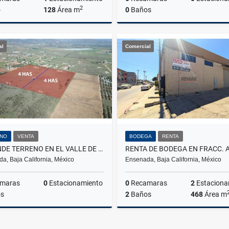
2
o
128
Área m
0
Baños
Renta
al
Comercial
US$1,650
$1,740,740
NO
VENTA
BODEGA
RENTA
SE VENDE TERRENO EN EL VALLE DE GUADALUPE.4 HECTAREAS
a, Baja California, México
Ensenada, Baja California, México
maras
0
Estacionamiento
0
Recamaras
2
Estaciona
s
2
Baños
468
Área m
Venta