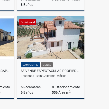
8
Baños
Venta
Venta
Residencial
US$1,380,000
CAMPESTRE
VENTA
RENTA DE BODEGA EN FRACC. ACAPULCO
SE VENDE ESPECTACULAR PROPIEDAD EN EL VALLE DE GUADALUPE
Ensenada, Baja California, México
miento
6
Recamaras
0
Estacionamiento
2
2
6
Baños
556
Área m
Renta
Venta