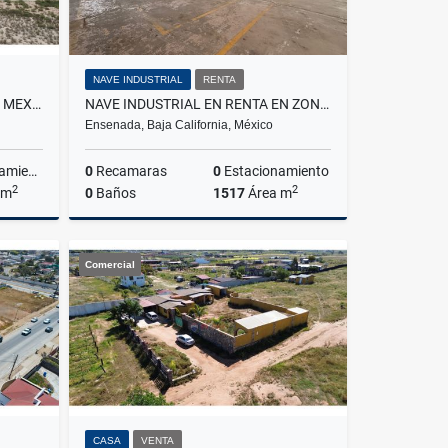
NAVE INDUSTRIAL
RENTA
SE VENDE NAVE INDUSTRIAL EN MEXICO FRONTERA CON EUA
NAVE INDUSTRIAL EN RENTA EN ZONA CHAPULTEPEC II
Ensenada, Baja California, México
iento
0
Recamaras
0
Estacionamiento
2
2
 m
0
Baños
1517
Área m
Venta
Renta
Comercial
US$8,900
CASA
VENTA