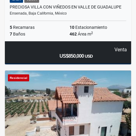
PRECIOSA VILLA CON VIÑEDOS EN VALLE DE GUADALUPE
Ensenada, Baja California, México
5
Recamaras
10
Estacionamiento
2
7
Baños
462
Área m
Venta
US$850,000
USD
Residencial