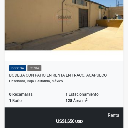
BODEGA
RENTA
BODEGA CON PATIO EN RENTA EN FRACC. ACAPULCO
Ensenada, Baja California, México
0
Recamaras
1
Estacionamiento
2
1
Baño
128
Área m
Renta
US$1,650
USD