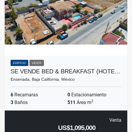
EDIFICIO
VENTA
SE VENDE BED & BREAKFAST (HOTE…
Ensenada, Baja California, México
6
Recamaras
0
Estacionamiento
2
3
Baños
511
Área m
Venta
US$1,095,000