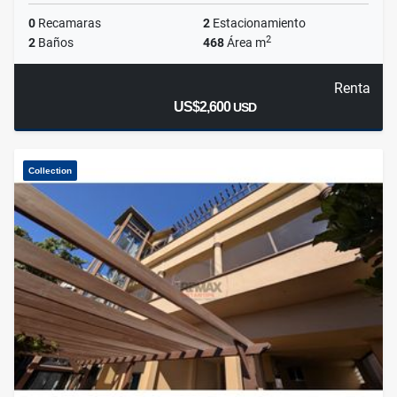
0
Recamaras
2
Estacionamiento
2
2
Baños
468
Área m
Renta
US$2,600
USD
Collection