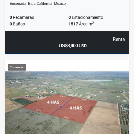
Ensenada, Baja California, México
0
Recamaras
0
Estacionamiento
2
0
Baños
1517
Área m
Renta
US$8,900
USD
Comercial