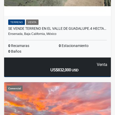
TERRENO
VENTA
SE VENDE TERRENO EN EL VALLE DE GUADALUPE.4 HECTA…
Ensenada, Baja California, México
0
Recamaras
0
Estacionamiento
0
Baños
Venta
US$832,000
USD
Comercial