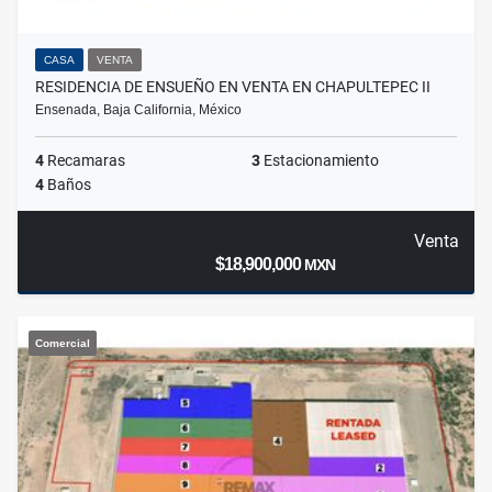
CASA
VENTA
RESIDENCIA DE ENSUEÑO EN VENTA EN CHAPULTEPEC II
Ensenada, Baja California, México
4
Recamaras
3
Estacionamiento
4
Baños
Venta
$18,900,000
MXN
Comercial