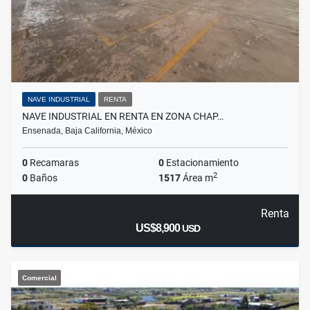
NAVE INDUSTRIAL
RENTA
NAVE INDUSTRIAL EN RENTA EN ZONA CHAP…
Ensenada, Baja California, México
0
Recamaras
0
Estacionamiento
2
0
Baños
1517
Área m
Renta
US$8,900
USD
Comercial