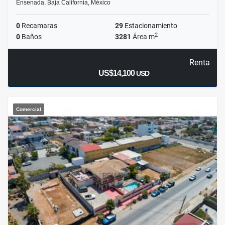
Ensenada, Baja California, México
0
Recamaras
29
Estacionamiento
2
0
Baños
3281
Área m
Renta
US$14,100
USD
Comercial