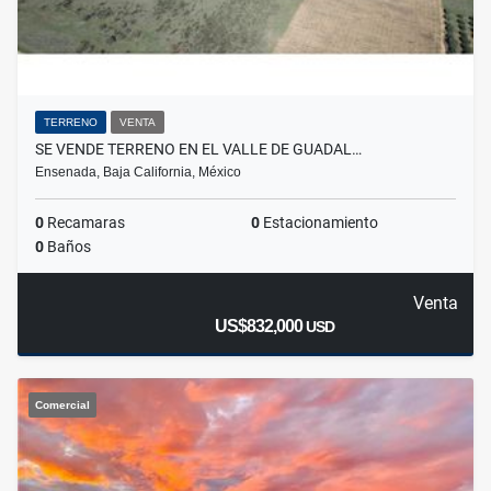
TERRENO
VENTA
SE VENDE TERRENO EN EL VALLE DE GUADAL…
Ensenada, Baja California, México
0
Recamaras
0
Estacionamiento
0
Baños
Venta
US$832,000
USD
Comercial