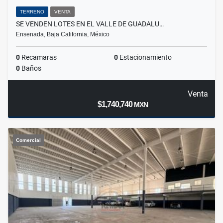
TERRENO
VENTA
SE VENDEN LOTES EN EL VALLE DE GUADALU…
Ensenada, Baja California, México
0
Recamaras
0
Estacionamiento
0
Baños
Venta
$1,740,740
MXN
Comercial