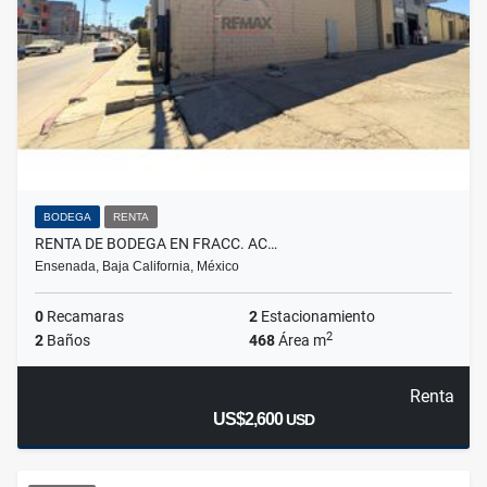
BODEGA
RENTA
RENTA DE BODEGA EN FRACC. AC…
Ensenada, Baja California, México
0
Recamaras
2
Estacionamiento
2
2
Baños
468
Área m
Renta
US$2,600
USD