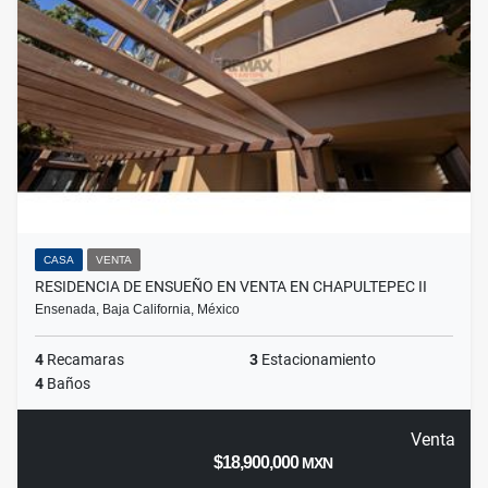
CASA
VENTA
RESIDENCIA DE ENSUEÑO EN VENTA EN CHAPULTEPEC II
Ensenada, Baja California, México
4
Recamaras
3
Estacionamiento
4
Baños
Venta
$18,900,000
MXN