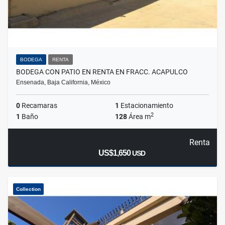
BODEGA
RENTA
BODEGA CON PATIO EN RENTA EN FRACC. ACAPULCO
Ensenada, Baja California, México
0
Recamaras
1
Estacionamiento
2
1
Baño
128
Área m
Renta
US$1,650
USD
Collection