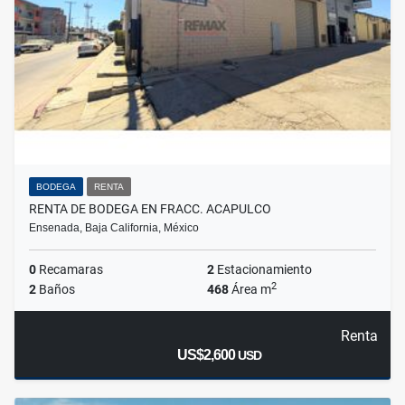
BODEGA
RENTA
RENTA DE BODEGA EN FRACC. ACAPULCO
Ensenada, Baja California, México
0
Recamaras
2
Estacionamiento
2
2
Baños
468
Área m
Renta
US$2,600
USD