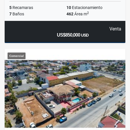
5
Recamaras
10
Estacionamiento
2
7
Baños
462
Área m
Venta
US$850,000
USD
Comercial