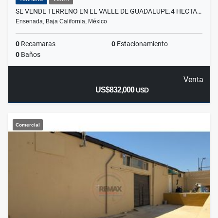
SE VENDE TERRENO EN EL VALLE DE GUADALUPE.4 HECTA…
Ensenada, Baja California, México
0
Recamaras
0
Estacionamiento
0
Baños
Venta
US$832,000
USD
Comercial